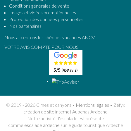
Conditions générales de vente
Images et vidéos promotionnelles
Protection des données personnelles
Nos partenaires
Nous acceptons les chèques vacances ANCV.
VOTRE AVIS COMPTE POUR NOUS
5
/5
(459 avis)
© 2019 - 2026 Cimes et canyons •
Mentions légales
• Zéfyx
création de site internet Aubenas Ardeche
Notre activité d'escalade est présente
comme
escalade ardeche
sur le guide touristique Ardèche