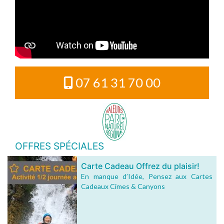
07 61 31 70 00
OFFRES SPÉCIALES
Carte Cadeau Offrez du plaisir!
En manque d’Idée, Pensez aux Cartes
Cadeaux Cimes & Canyons