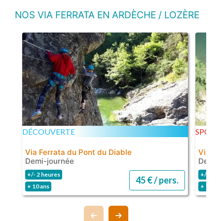
NOS VIA FERRATA EN ARDÈCHE / LOZÈRE
DÉCOUVERTE
SPORT
Via Ferrata du Pont du Diable
Via fe
Demi-journée
Demi-
+/- 2 heures
+/- 3 h
45 € / pers.
+ 10 ans
+ 10 an