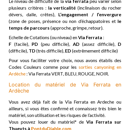
Le niveau de difficulté de la
via ferrata
peu varier selon
plusieurs critères :
la verticalité
(inclinaison du rocher
dévers, dalle, crêtes),
L’engagement / l’envergure
(zone de poses, présence ou non d’échappatoires et
le
temps de parcours
(approche, grimpe, retour).
Echelle de Cotations (ou niveau) en
Via Ferrata
:
F
(facile),
PD
(peu difficile),
AD
(assez difficile),
D
(difficile),
TD
(très difficile),
ED
(extrêmement difficile)
Pour vous faciliter votre choix, nous avons établis des
Codes Couleurs comme pour les
sorties canyoning en
Ardèche
: Via Ferrata VERT, BLEU, ROUGE, NOIR.
Location du matériel de Via Ferrata en
Ardèche
Vous avez déjà fait de la Via Ferrata en Ardeche ou
ailleurs, si vous êtes confirmé et connaissez très bien le
matériel, son utilisation et les risques de l’activité.
Vous pouvez louer du matériel* de
Via Ferrata sur
Thueyts à
PontduDiable.com