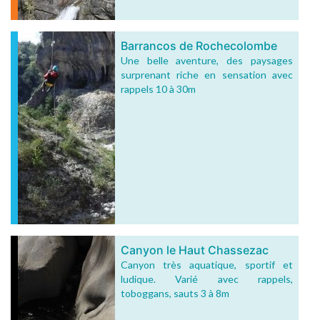
Barrancos de Rochecolombe
Une belle aventure, des paysages
surprenant riche en sensation avec
rappels 10 à 30m
Canyon le Haut Chassezac
Canyon très aquatique, sportif et
ludique. Varié avec rappels,
toboggans, sauts 3 à 8m