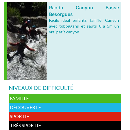
Rando Canyon Basse
Besorgues
Facile idéal enfants, famille. Canyon
avec toboggans et sauts 0 à 5m un
vrai petit canyon
NIVEAUX DE DIFFICULTÉ
FAMILLE
DÉCOUVERTE
SPORTIF
TRÈS SPORTIF